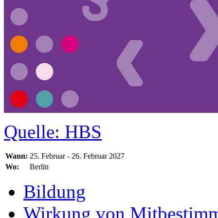
Quelle: HBS
Wann:
25. Februar - 26. Februar 2027
Wo:
Berlin
Bildung
Wirkung von Mitbestim