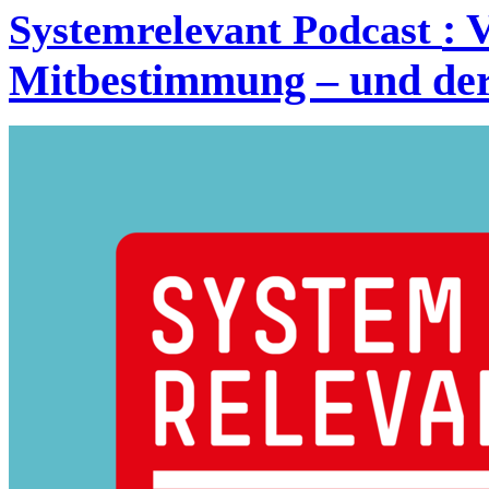
:
V
Systemrelevant Podcast
Mitbestimmung – und der