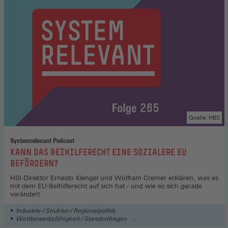
Quelle: HBS
Systemrelevant Podcast
:
KANN DAS BEIHILFERECHT EINE SOZIALERE EU
BEFÖRDERN?
HSI-Direktor Ernesto Klengel und Wolfram Cremer erklären, was es
mit dem EU-Beihilferecht auf sich hat - und wie es sich gerade
verändert.
Industrie-/ Struktur-/ Regionalpolitik
Wettbewerbsfähigkeit / Standortfragen
Recht / Verordnungen / Abkommen