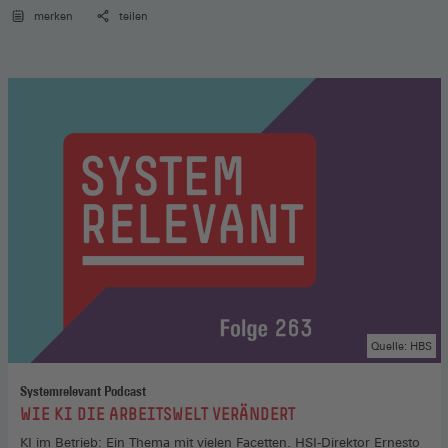
merken
teilen
Quelle: HBS
Systemrelevant Podcast
:
WIE KI DIE ARBEITSWELT VERÄNDERT
KI im Betrieb: Ein Thema mit vielen Facetten. HSI-Direktor Ernesto