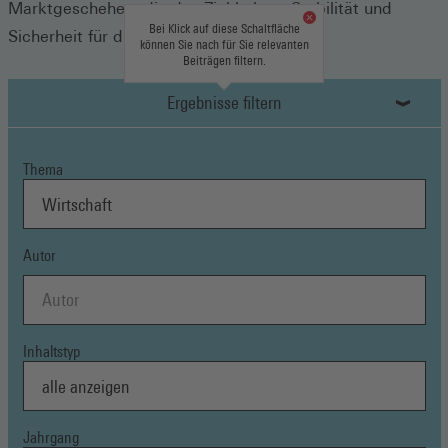
Marktgeschehen, die das Ziel haben, Stabilität und
Bei Klick auf diese Schaltfläche
Sicherheit für die Bevölkerung zu erzielen.
können Sie nach für Sie relevanten
Beiträgen filtern.
Ergebnisse filtern
Thema
Autor
Inhaltstyp
Jahrgang