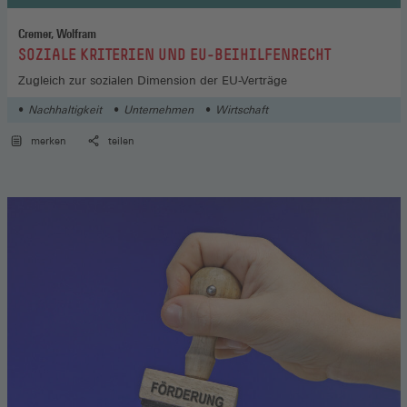
Cremer, Wolfram
:
SOZIALE KRITERIEN UND EU-BEIHILFENRECHT
Zugleich zur sozialen Dimension der EU-Verträge
Nachhaltigkeit
Unternehmen
Wirtschaft
merken
teilen