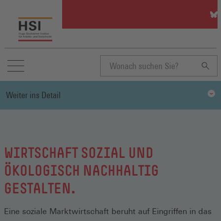
HSI
auf
Blu
(Öff
in
ein
neu
Suchbegriff
Fen
Weiter ins Detail
eingeben
WIRTSCHAFT SOZIAL UND
ÖKOLOGISCH NACHHALTIG
GESTALTEN.
Eine soziale Marktwirtschaft beruht auf Eingriffen in das