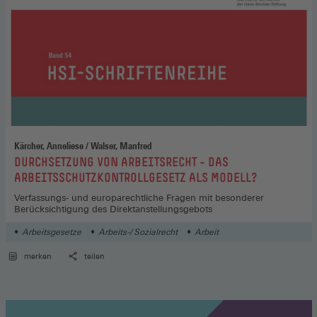
Kärcher, Anneliese / Walser, Manfred
:
DURCHSETZUNG VON ARBEITSRECHT - DAS
ARBEITSSCHUTZKONTROLLGESETZ ALS MODELL?
Verfassungs- und europarechtliche Fragen mit besonderer
Berücksichtigung des Direktanstellungsgebots
Arbeitsgesetze
Arbeits-/ Sozialrecht
Arbeit
merken
teilen