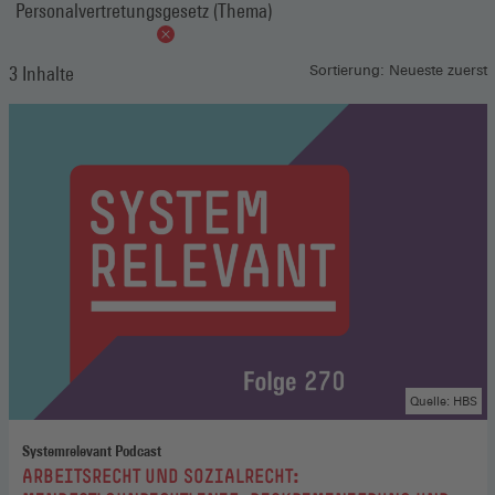
Personalvertretungsgesetz (Thema)
3 Inhalte
Sortierung: Neueste zuerst
Quelle: HBS
Systemrelevant Podcast
:
ARBEITSRECHT UND SOZIALRECHT: