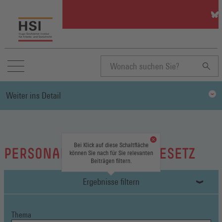
HSI
auf
Blu
(Öff
in
ein
neu
Suchbegriff
Fen
Weiter ins Detail
eingeben
Bei Klick auf diese Schaltfläche
PERSONALVERTRETUNGSGESETZ
können Sie nach für Sie relevanten
Beiträgen filtern.
Ergebnisse filtern
Thema