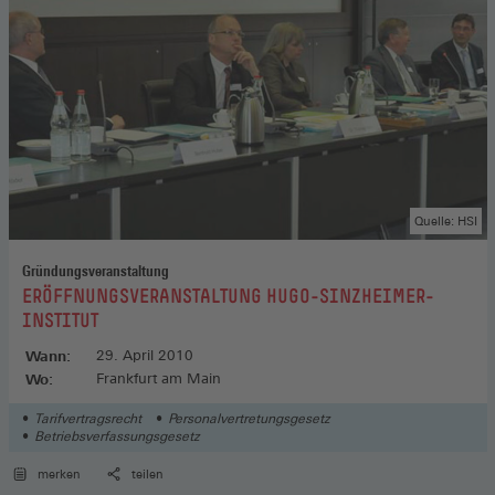
Quelle: HSI
Gründungsveranstaltung
:
ERÖFFNUNGSVERANSTALTUNG HUGO-SINZHEIMER-
INSTITUT
Wann:
29. April 2010
Wo:
Frankfurt am Main
Tarifvertragsrecht
Personalvertretungsgesetz
Betriebsverfassungsgesetz
merken
teilen