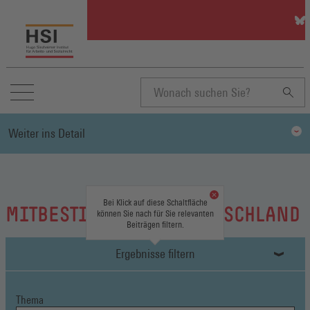
HSI
auf
Blu
(Öff
in
ein
neu
Suchbegriff
Fen
Weiter ins Detail
eingeben
Bei Klick auf diese Schaltfläche
MITBESTIMMUNG IN DEUTSCHLAND
können Sie nach für Sie relevanten
Beiträgen filtern.
Ergebnisse filtern
Thema