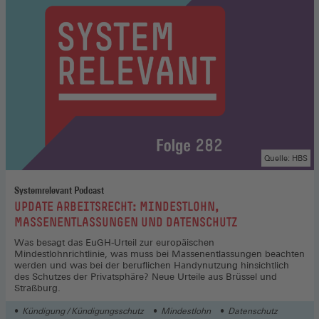
Quelle: HBS
Systemrelevant Podcast
:
UPDATE ARBEITSRECHT: MINDESTLOHN,
MASSENENTLASSUNGEN UND DATENSCHUTZ
Was besagt das EuGH-Urteil zur europäischen
Mindestlohnrichtlinie, was muss bei Massenentlassungen beachten
werden und was bei der beruflichen Handynutzung hinsichtlich
des Schutzes der Privatsphäre? Neue Urteile aus Brüssel und
Straßburg.
Kündigung / Kündigungsschutz
Mindestlohn
Datenschutz