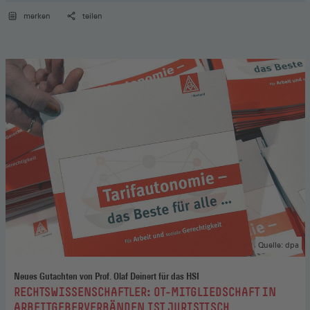
merken
teilen
Quelle: dpa
Neues Gutachten von Prof. Olaf Deinert für das HSI
:
RECHTSWISSENSCHAFTLER: OT-MITGLIEDSCHAFT IN
ARBEITGEBERVERBÄNDEN IST JURISTISCH