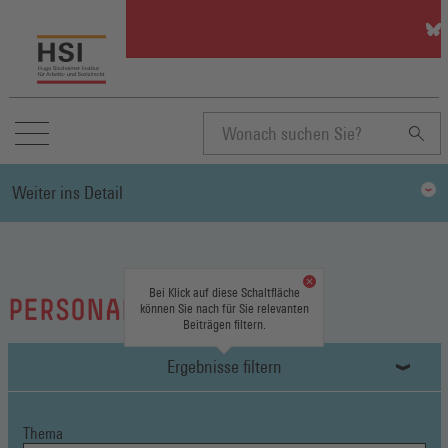
HSI
auf
Blu
(Öff
in
ein
neu
Suchbegriff
Fen
Weiter ins Detail
eingeben
Bei Klick auf diese Schaltfläche
PERSONALRAT
können Sie nach für Sie relevanten
Beiträgen filtern.
Ergebnisse filtern
Thema