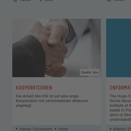
Quelle: dpa
:
:
KOOPERATIONEN
INFORMA
Die Arbeit des HSI ist auf eine enge
The Hugo Si
Kooperation mit verschiedenen Akteuren
Social Secur
angelegt.
institute o
based in Fr
spirit of Si
understandi
law research
and includes
Arbeits-/ Sozialrecht
Arbeit
Arbeits-/ S