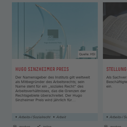
Quelle: HSI
:
:
HUGO SINZHEIMER PREIS
STELLUN
Der Namensgeber des Instituts gilt weltweit
Als Sachver
als Mitbegründer des Arbeitsrechts; sein
Beschäftigt
Name steht für ein „soziales Recht“ des
ein.
Arbeitsverhältnisses, das die Grenzen der
Rechtsgebiete überschreitet. Der Hugo
Sinzheimer Preis wird jährlich für
herausragende arbeitsrechtliche
Dissertationen verliehen.
Arbeits-/ Sozialrecht
Arbeit
Arbeits-/ S
merken
teilen
merken