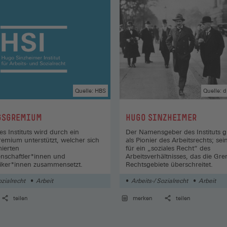
Quelle: HBS
Quelle: d
:
GSGREMIUM
HUGO SINZHEIMER
es Instituts wird durch ein
Der Namensgeber des Instituts gi
emium unterstützt, welcher sich
als Pionier des Arbeitsrechts; se
ierten
für ein „soziales Recht“ des
nschaftler*innen und
Arbeitsverhältnisses, das die Gr
iker*innen zusammensetzt.
Rechtsgebiete überschreitet.
ozialrecht
Arbeit
Arbeits-/ Sozialrecht
Arbeit
teilen
merken
teilen