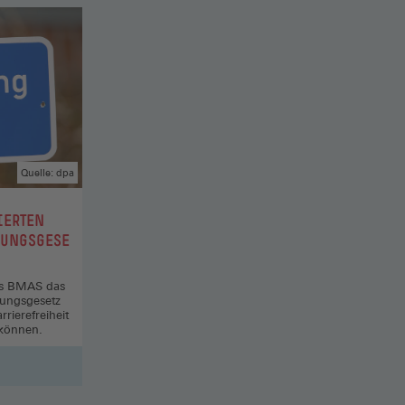
Quelle: dpa
IERTEN
LUNGSGESE
des BMAS das
llungsgesetz
rierefreiheit
 können.