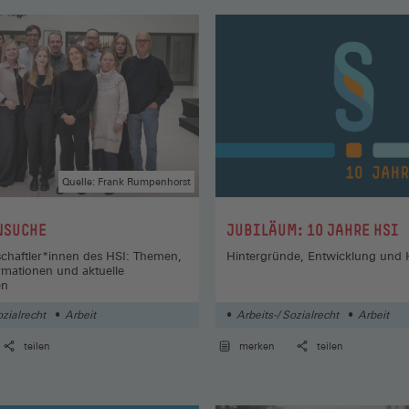
Quelle: Frank Rumpenhorst
:
NSUCHE
JUBILÄUM: 10 JAHRE HSI
chaftler*innen des HSI: Themen,
Hintergründe, Entwicklung und
rmationen und aktuelle
en
ozialrecht
Arbeit
Arbeits-/ Sozialrecht
Arbeit
teilen
merken
teilen