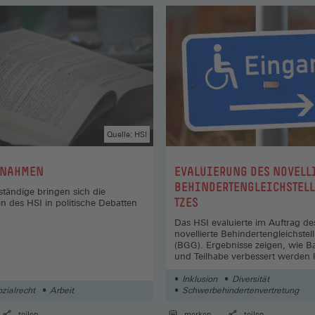
Quelle: HSI
:
GNAHMEN
EVALUIERUNG DES NOVELL
BEHINDERTENGLEICHSTEL
ständige bringen sich die
TZES
en des HSI in politische Debatten
Das HSI evaluierte im Auftrag 
novellierte Behindertengleichste
(BGG). Ergebnisse zeigen, wie Bar
und Teilhabe verbessert werden
Inklusion
Diversität
ozialrecht
Arbeit
Schwerbehindertenvertretung
teilen
merken
teilen