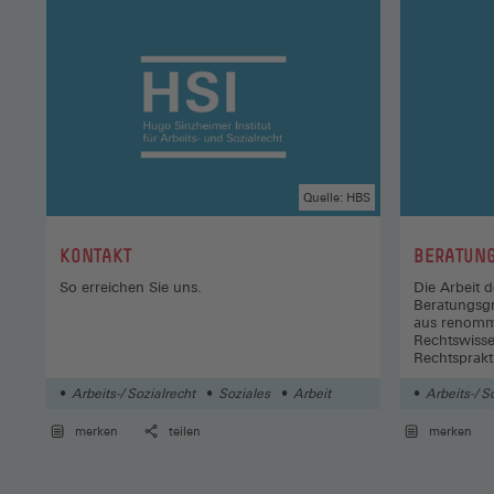
Quelle: HBS
:
:
KONTAKT
BERATUN
So erreichen Sie uns.
Die Arbeit d
Beratungsgr
aus renomm
Rechtswisse
Rechtsprakt
Arbeits-/ Sozialrecht
Soziales
Arbeit
Arbeits-/ S
merken
teilen
merken