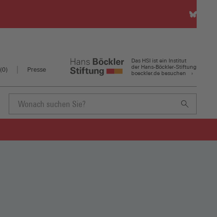
HSI
auf
Bluesky
(Öffnet
in
Das HSI ist ein Institut
einem
der Hans-Böckler-Stiftung
(
0
)
Presse
boeckler.de besuchen
neuen
Fenster)
Suchbegriff
eingeben