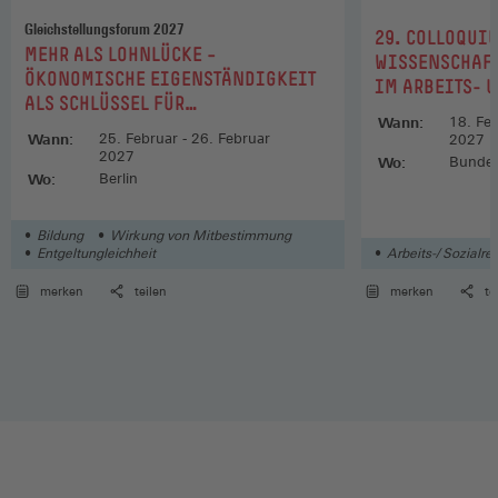
Arbeitgeber und angemessener Vorkehrungen"
Gleichstellungsforum 2027
:
29. COLLOQUI
:
MEHR ALS LOHNLÜCKE –
17. Preisträgerin:
Dr. Sonja Mangold
WISSENSCHAF
ÖKONOMISCHE EIGENSTÄNDIGKEIT
IM ARBEITS- 
Preisverleihung am 3. November 2020
ALS SCHLÜSSEL FÜR
"Transnationale Soziale Dialoge und Antidiskriminierung
Wann:
18. Feb
GESCHLECHTERGLEICHHEIT
Wann:
25. Februar - 26. Februar
2027
im Erwerbsleben"
2027
Wo:
Bundesa
Wo:
Berlin
16. Preisträger:
Dr. Hubertus Reinbach
Preisverleihung am 26. Juni 2019
Bildung
Wirkung von Mitbestimmung
Entgeltungleichheit
Arbeits-/ Sozialre
"Das gewerkschaftliche Streikmonopol – Der Streik
merken
teilen
merken
te
zwischen Verfassung und Völkerrecht"
15. Preisträger:
Dr. Thomas Klein
Preisverleihung am 22. März 2018
"Das Kollektivvertrags- und Streikrecht für Beamte in
privatisierten Unternehmen am Beispiel der
Postnachfolgeunternehmen"