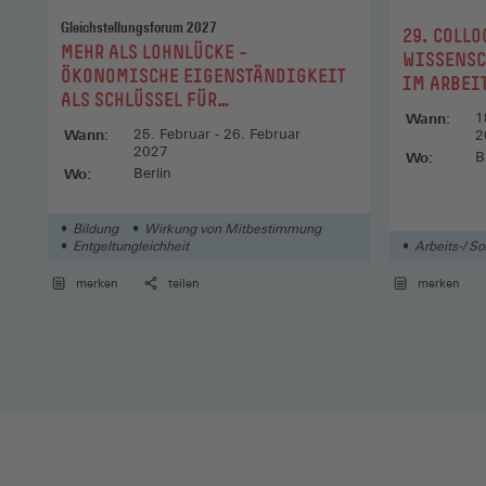
Gleichstellungsforum 2027
:
29. COLL
:
MEHR ALS LOHNLÜCKE –
WISSENSC
ÖKONOMISCHE EIGENSTÄNDIGKEIT
IM ARBEI
ALS SCHLÜSSEL FÜR
Wann:
1
GESCHLECHTERGLEICHHEIT
Wann:
25. Februar - 26. Februar
2
2027
Wo:
B
Wo:
Berlin
Bildung
Wirkung von Mitbestimmung
Entgeltungleichheit
Arbeits-/ So
merken
teilen
merken