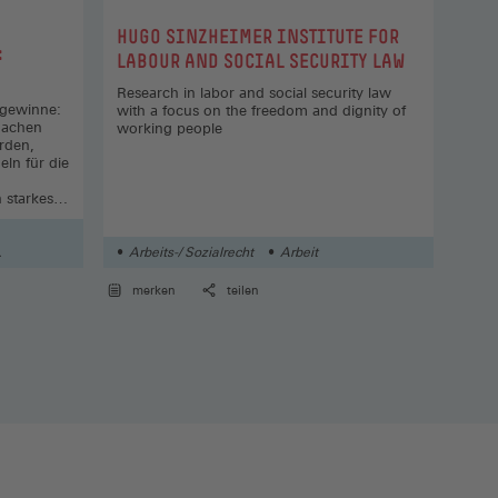
Syst
:
HUGO SINZHEIMER INSTITUTE FOR
:
:
KOA
LABOUR AND SOCIAL SECURITY LAW
SIC
Research in labor and social security law
ugewinne:
Der 
with a focus on the freedom and dignity of
machen
mehr
working people
rden,
vers
eln für die
die 
Künd
 starkes
Besc
Arbeits-/ Sozialrecht
Arbeit
Arb
merken
teilen
me