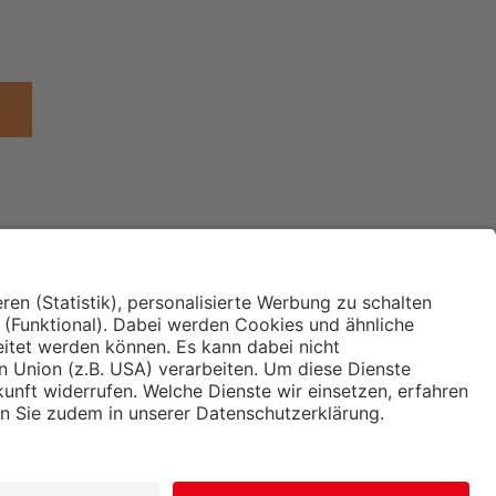
Institut für Makroökonomie
ches
und Konjunkturforschung
immung und
Hugo Sinzheimer Institut für
ng
Arbeits- und Sozialrecht