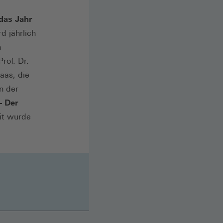
das Jahr
 jährlich
n
rof. Dr.
aas, die
n der
– Der
it wurde