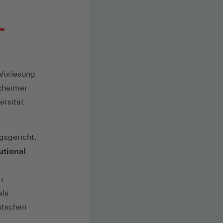
-Vorlesung
zheimer
ersität
gsgericht,
utional
n
als
utschen