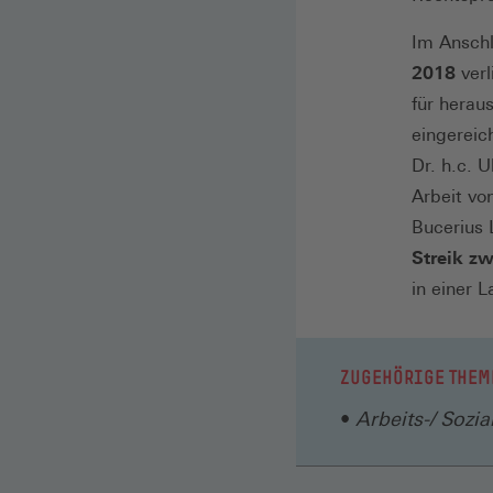
Im Ansch
2018
verl
für herau
eingereic
Dr. h.c. 
Arbeit vo
Bucerius 
Streik z
in einer 
ZUGEHÖRIGE THEM
Arbeits-/ Sozia