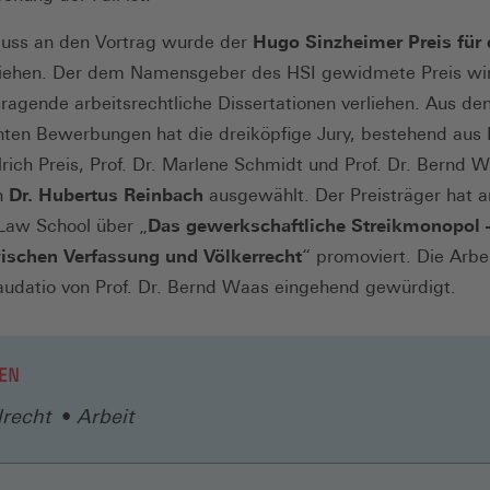
luss an den Vortrag wurde der
Hugo Sinzheimer Preis für 
iehen. Der dem Namensgeber des HSI gewidmete Preis wird
sragende arbeitsrechtliche Dissertationen verliehen. Aus de
hten Bewerbungen hat die dreiköpfige Jury, bestehend aus P
Ulrich Preis, Prof. Dr. Marlene Schmidt und Prof. Dr. Bernd W
n
Dr. Hubertus Reinbach
ausgewählt. Der Preisträger hat a
Law School über „
Das gewerkschaftliche Streikmonopol 
wischen Verfassung und Völkerrecht
“ promoviert. Die Arbe
Laudatio von Prof. Dr. Bernd Waas eingehend gewürdigt.
EN
lrecht
Arbeit