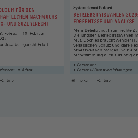
Systemrelevant Podcast
OQUIUM FÜR DEN
:
BETRIEBSRATSWAHLEN 2026
HAFTLICHEN NACHWUCHS
ERGEBNISSE UND ANALYSE
TS- UND SOZIALRECHT
Mehr Beteiligung, kaum rechte Z
8. Februar - 19. Februar
Die jüngsten Betriebsratswahlen 
027
Mut. Doch es braucht weniger Hü
undesarbeitsgericht Erfurt
verlässlichen Schutz und klare Reg
Arbeitswelt von morgen. So bleibt
Mitbestimmung auch zukünftig ein
Fundament guter Arbeit.
Betriebsrat
zialrecht
Arbeit
Betriebs-/ Dienstvereinbarungen
Arbeits-/ Sozialrecht
teilen
merken
teilen