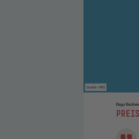
Quelle: HBS
Hugo Sinzheim
:
PREI