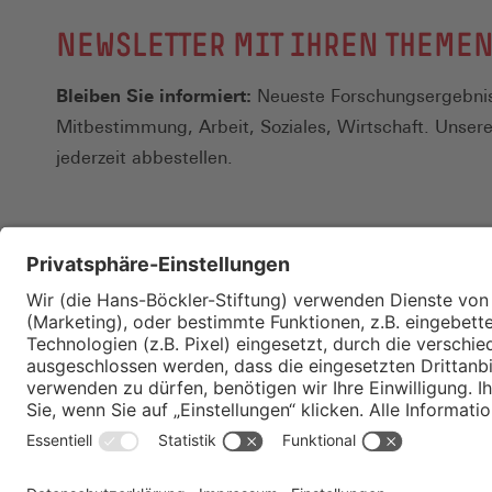
NEWSLETTER MIT IHREN THEME
Bleiben Sie informiert:
Neueste Forschungsergebnis
Mitbestimmung, Arbeit, Soziales, Wirtschaft. Unser
jederzeit abbestellen.
Kontakt
Merkzettel
Impressum
Datenschutz
Privatsphäre-E