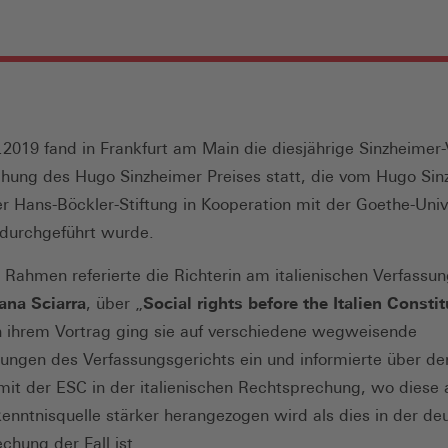
2019 fand in Frankfurt am Main die diesjährige Sinzheimer
ihung des Hugo Sinzheimer Preises statt, die vom Hugo Sin
der Hans-Böckler-Stiftung in Kooperation mit der Goethe-Univ
 durchgeführt wurde.
 Rahmen referierte die Richterin am italienischen Verfassun
vana Sciarra
, über „
Social rights before the Italien Constit
In ihrem Vortrag ging sie auf verschiedene wegweisende
ungen des Verfassungsgerichts ein und informierte über de
t der ESC in der italienischen Rechtsprechung, wo diese 
enntnisquelle stärker herangezogen wird als dies in der de
chung der Fall ist.