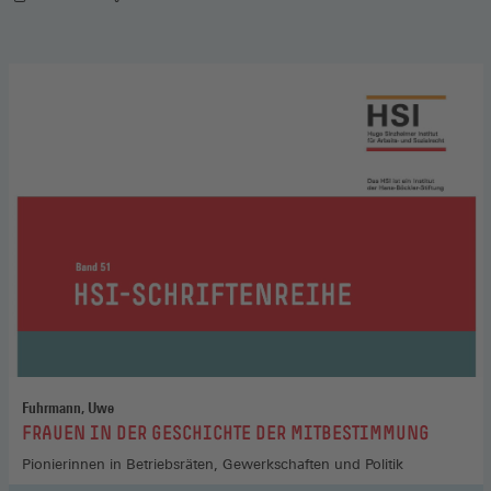
Fuhrmann, Uwe
:
FRAUEN IN DER GESCHICHTE DER MITBESTIMMUNG
Pionierinnen in Betriebsräten, Gewerkschaften und Politik