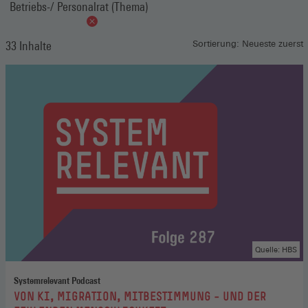
Betriebs-/ Personalrat (Thema)
33 Inhalte
Sortierung: Neueste zuerst
Quelle: HBS
Systemrelevant Podcast
:
VON KI, MIGRATION, MITBESTIMMUNG – UND DER