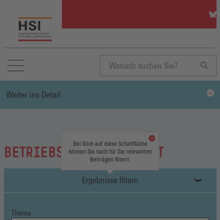
HSI
auf
Blu
(Öff
in
ein
neu
Suchbegriff
Fen
Weiter ins Detail
eingeben
Bei Klick auf diese Schaltfläche
BETRIEBS-/ PERSONALRAT
können Sie nach für Sie relevanten
Beiträgen filtern.
Ergebnisse filtern
Thema