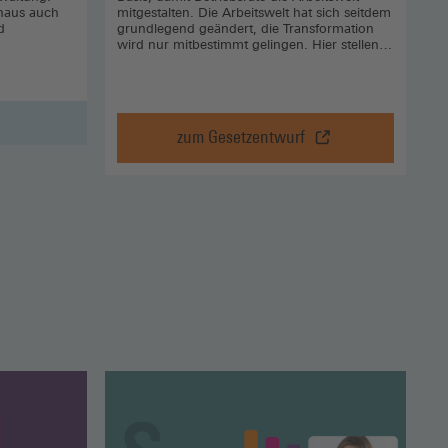
inaus auch
mitgestalten. Die Arbeitswelt hat sich seitdem
d
grundlegend geändert, die Transformation
wird nur mitbestimmt gelingen. Hier stellen
wir den DGB-Entwurf für ein neues
Betriebsverfassungsgesetz vor, der den
veränderten betrieblichen Realitäten im 21.
Jahrhundert Rechnung trägt.
zum Gesetzentwurf
Gesetzentwurf
modernes
BetrVG,
zum
Gesetzentwurf
(Öffnet
in
einem
neuen
Fenster)