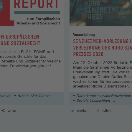
einem
Fenster)
neuen
Fenster)
Veranstaltung
UM EUROPÄISCHEN
:
SINZHEIMER-VORLESUNG 
 UND SOZIALRECHT
VERLEIHUNG DES HUGO SI
ulse setzen EuGH, EGMR und
PREISES 2026
nationale Gerichte für das
 Arbeits- und Sozialrecht? Welche
Am 22. Oktober 2026 findet in F
ischen Entwicklungen gibt es?
Main die Sinzheimer Vorlesung 
Preisverleihung statt. Die Vorles
gehalten von Debbie Collier-Reed
wird verliehen für herausragend
arbeitsrechtliche Dissertationen.
gsrecht
Arbeits-/ Sozialrecht
Demokratie / soziale Partizipation
Soziale Ungleichheit
Mitbestimmung in Deutschland
teilen
merken
teilen