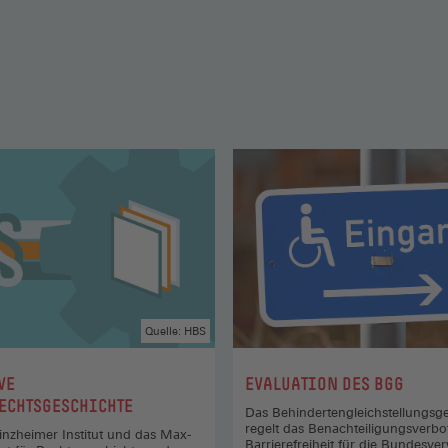
Quelle: HBS
:
VE
EVALUATION DES BGG
ECHTSGESCHICHTE
Das Behindertengleichstellungsg
regelt das Benachteiligungsverbo
nzheimer Institut und das Max-
Barrierefreiheit für die Bundesve