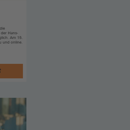
die
 der Hans-
öglich. Am 15.
 und online.
®
ital