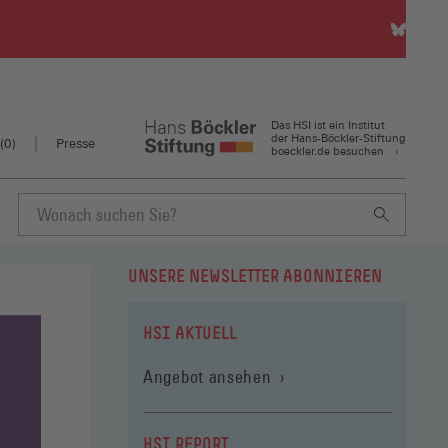
HSI
auf
Bluesky
(Öffnet
in
Das HSI ist ein Institut
einem
der Hans-Böckler-Stiftung
(
0
)
Presse
boeckler.de besuchen
neuen
Fenster)
Suchbegriff
UNSERE NEWSLETTER ABONNIEREN
eingeben
HSI AKTUELL
Angebot ansehen
HSI REPORT