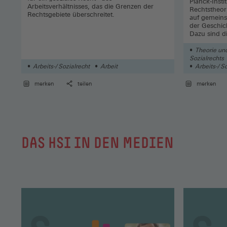
Planck-Insti
Arbeitsverhältnisses, das die Grenzen der
Rechtstheor
Rechtsgebiete überschreitet.
auf gemeins
der Geschich
Dazu sind d
jeweiligen S
prädestinier
Theorie und
räumliche N
Sozialrechts
Arbeits-/ Sozialrecht
Arbeit
Arbeits-/ S
merken
teilen
merken
DAS HSI IN DEN MEDIEN