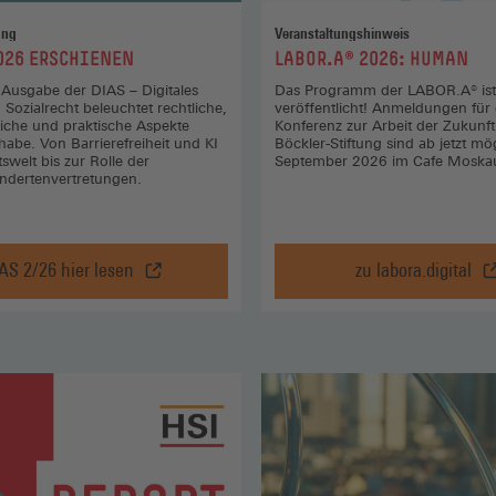
ung
Veranstaltungshinweis
:
026 ERSCHIENEN
LABOR.A® 2026: HUMAN
e Ausgabe der DIAS – Digitales
Das Programm der LABOR.A® ist
 Sozialrecht beleuchtet rechtliche,
veröffentlicht! Anmeldungen für 
tliche und praktische Aspekte
Konferenz zur Arbeit der Zukunft
ilhabe. Von Barrierefreiheit und KI
Böckler-Stiftung sind ab jetzt m
tswelt bis zur Rolle der
September 2026 im Cafe Moskau
ndertenvertretungen.
AS 2/26 hier lesen
zu labora.digital
DIAS
LABOR.A
2/2026
2026:
erschienen,
HUMAN,
DIAS
zu
2/26
labora.dig
hier
(Öffnet
lesen
in
(Öffnet
einem
in
neuen