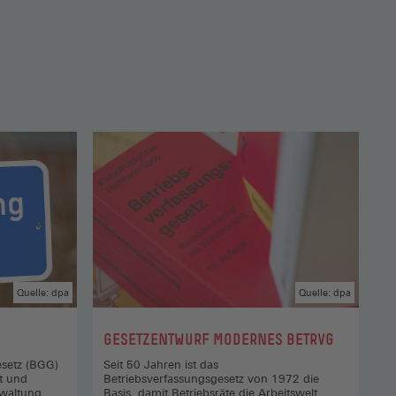
Quelle: dpa
Quelle: dpa
:
GESETZENTWURF MODERNES BETRVG
esetz (BGG)
Seit 50 Jahren ist das
t und
Betriebsverfassungsgesetz von 1972 die
rwaltung.
Basis, damit Betriebsräte die Arbeitswelt