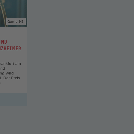
Quelle: HSI
UND
NZHEIMER
rankfurt am
und
ung wird
. Der Preis
e