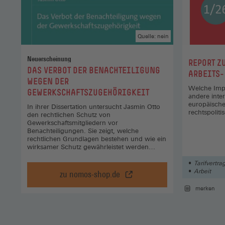
Quelle: nein
Neuerscheinung
:
REPORT Z
:
DAS VERBOT DER BENACHTEILIGUNG
ARBEITS-
WEGEN DER
Welche Imp
GEWERKSCHAFTSZUGEHÖRIGKEIT
andere inter
europäische
In ihrer Dissertation untersucht Jasmin Otto
rechtspolit
den rechtlichen Schutz von
Gewerkschaftsmitgliedern vor
Benachteiligungen. Sie zeigt, welche
rechtlichen Grundlagen bestehen und wie ein
wirksamer Schutz gewährleistet werden
kann.
Tarifvertra
Arbeit
zu nomos-shop.de
Das
Verbot
merken
der
Benachteiligung
wegen