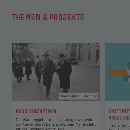
der
Gewerkschaftszugehörigkeit,
THEMEN & PROJEKTE
zu
nomos-
shop.de
(Öffnet
in
einem
neuen
Fenster)
Quelle: dpa / ullstein bild
:
:
HUGO SINZHEIMER
INITIATI
ARBEITSR
Der Namensgeber des Instituts gilt weltweit
als Pionier des Arbeitsrechts; sein Name steht
Das Hugo Si
für ein „soziales Recht“ des