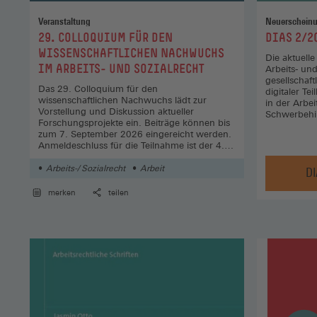
Veranstaltung
Neuerschein
:
:
29. COLLOQUIUM FÜR DEN
DIAS 2/2
WISSENSCHAFTLICHEN NACHWUCHS
Die aktuell
IM ARBEITS- UND SOZIALRECHT
Arbeits- und
gesellschaf
Das 29. Colloquium für den
digitaler Te
wissenschaftlichen Nachwuchs lädt zur
in der Arbei
Vorstellung und Diskussion aktueller
Schwerbehi
Forschungsprojekte ein. Beiträge können bis
zum 7. September 2026 eingereicht werden.
Anmeldeschluss für die Teilnahme ist der 4.
Januar 2027.
Arbeits-/ Sozialrecht
Arbeit
DI
merken
teilen