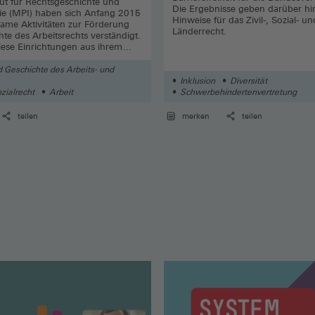
tut für Rechtsgeschichte und
Die Ergebnisse geben darüber h
ie (MPI) haben sich Anfang 2015
Hinweise für das Zivil-, Sozial- un
ame Aktivitäten zur Förderung
Länderrecht.
te des Arbeitsrechts verständigt.
iese Einrichtungen aus ihrem
elbstverständnis geradezu
t, technisch gefördert durch die
 Geschichte des Arbeits- und
ähe in Frankfurt am Main.
Inklusion
Diversität
ozialrecht
Arbeit
Schwerbehindertenvertretung
teilen
merken
teilen