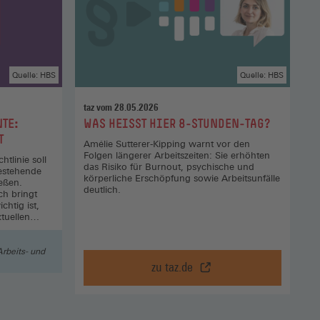
Quelle: HBS
Quelle: HBS
taz vom 28.05.2026
:
NTE:
WAS HEISST HIER 8-STUNDEN-TAG?
T
Amélie Sutterer-Kipping warnt vor den
Folgen längerer Arbeitszeiten: Sie erhöhten
tlinie soll
das Risiko für Burnout, psychische und
estehende
körperliche Erschöpfung sowie Arbeitsunfälle
eßen.
deutlich.
ch bringt
htig ist,
ktuellen
Arbeits- und
zu taz.de
Was
heißt
hier