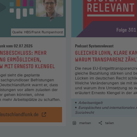
Quelle: HBS/Frank Rumpenhorst
unk vom 02.07.2026
Podcast Systemrelevant
:
NSBESCHLUSS: MEHR
GLEICHER LOHN, KLARE KA
NG ERMÖGLICHEN,
WARUM TRANSPARENZ ZÄHL
W MIT ERNESTO KLENGEL
Die neue EU-Entgelttransparenzrich
gleiche Bezahlung stärken und b
gel sieht die geplante
Lücken im deutschen Recht schli
sachgrundloser Befristungen
Welche Veränderungen sie mit si
 Deutschlandfunk warnt er, dass
und warum ihre Umsetzung so wic
istungen vor allem zulasten der
erläutert Ernesto Klengel in der a
er gehen könnten, ohne
Folge.
 mehr Arbeitsplätze zu schaffen.
Arbeitsentgelt
Europäisches und internationales 
Sozialrecht
deutschlandfunk.de
Koalitionsbeschluss:
Arbeit
Mehr
merken
teilen
Befristung