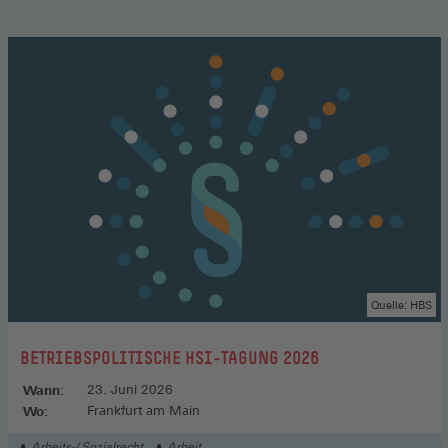
Quelle: HBS
:
BETRIEBSPOLITISCHE HSI-TAGUNG 2026
Wann:
23. Juni 2026
Wo:
Frankfurt am Main
Arbeits-/ Sozialrecht
Arbeit