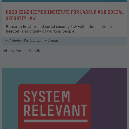
:
HUGO SINZHEIMER INSTITUTE FOR LABOUR AND SOCIAL
SECURITY LAW
Research in labor and social security law with a focus on the
freedom and dignity of working people
Arbeits-/ Sozialrecht
Arbeit
merken
teilen