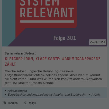
Quelle: HBS
Systemrelevant Podcast
:
GLEICHER LOHN, KLARE KANTE: WARUM TRANSPARENZ
ZÄHLT
Gleiche Arbeit, ungleiche Bezahlung: Die neue
Entgelttransparenzrichtlinie soll das ändern. Aber warum kommt
sie nicht voran – und was würde sich konkret ändern? Antworten
gibt HSI-Direktor Ernesto Klengel.
Arbeitsentgelt
Europäisches und internationales Arbeits- und Sozialrecht
Arbeit
merken
teilen