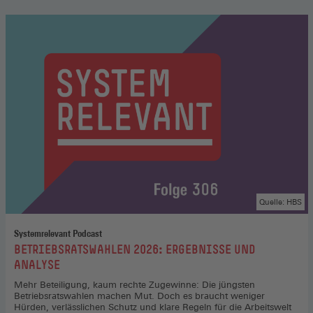
Quelle: HBS
Systemrelevant Podcast
:
BETRIEBSRATSWAHLEN 2026: ERGEBNISSE UND
ANALYSE
Mehr Beteiligung, kaum rechte Zugewinne: Die jüngsten
Betriebsratswahlen machen Mut. Doch es braucht weniger
Hürden, verlässlichen Schutz und klare Regeln für die Arbeitswelt