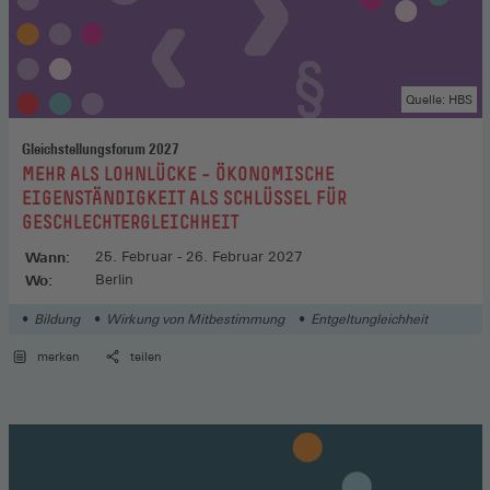
Quelle: HBS
Gleichstellungsforum 2027
:
MEHR ALS LOHNLÜCKE – ÖKONOMISCHE
EIGENSTÄNDIGKEIT ALS SCHLÜSSEL FÜR
GESCHLECHTERGLEICHHEIT
Wann:
25. Februar - 26. Februar 2027
Wo:
Berlin
Bildung
Wirkung von Mitbestimmung
Entgeltungleichheit
merken
teilen