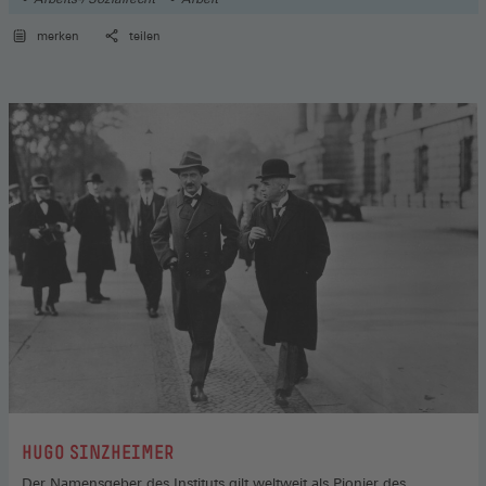
merken
teilen
:
HUGO SINZHEIMER
Der Namensgeber des Instituts gilt weltweit als Pionier des