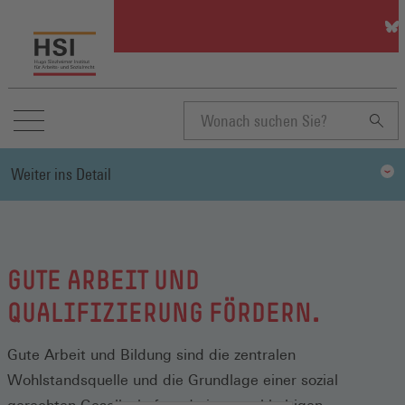
HSI
auf
Blu
(Öff
in
ein
neu
Suchbegriff
Fen
Weiter ins Detail
eingeben
GUTE ARBEIT UND
QUALIFIZIERUNG FÖRDERN.
Gute Arbeit und Bildung sind die zentralen
Wohlstandsquelle und die Grundlage einer sozial