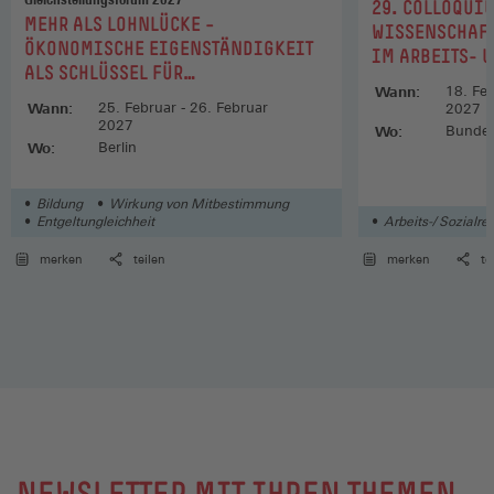
:
29. COLLOQUI
:
MEHR ALS LOHNLÜCKE –
WISSENSCHAF
ÖKONOMISCHE EIGENSTÄNDIGKEIT
IM ARBEITS- 
ALS SCHLÜSSEL FÜR
Wann:
18. Feb
GESCHLECHTERGLEICHHEIT
Wann:
25. Februar - 26. Februar
2027
2027
Wo:
Bundesa
Wo:
Berlin
Bildung
Wirkung von Mitbestimmung
Entgeltungleichheit
Arbeits-/ Sozialre
merken
teilen
merken
te
NEWSLETTER MIT IHREN THEMEN