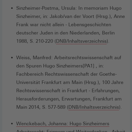
einem
Sinzheimer-Postma, Ursula: In memoriam Hugo
neuen
Sinzheimer, in: Jakob/van der Voort (Hrsg.), Anne
Fenster)
Frank war nicht allein - Lebensgeschichten
deutscher Juden in den Niederlanden, Berlin
(Öffnet
1988, S. 210-220 (
DNB/Inhaltsverzeichnis
).
in
einem
Weiss, Manfred: Arbeitsrechtswissenschaft auf
neuen
den Spuren Hugo Sinzheimers[PA1] , in:
Fenster)
Fachbereich Rechtswissenschaft der Goethe-
Universität Frankfurt am Main (Hrsg.), 100 Jahre
Rechtswissenschaft in Frankfurt - Erfahrungen,
Herausforderungen, Erwartungen, Frankfurt am
(Öffne
Main 2014, S. 577-589 (
DNB/Inhaltsverzeichnis
).
in
eine
Wenckebach, Johanna: Hugo Sinzheimers
(Öffnet
neuen
Arbeitsrecht: Erinnern und Weiterdenken.
, Arbeit