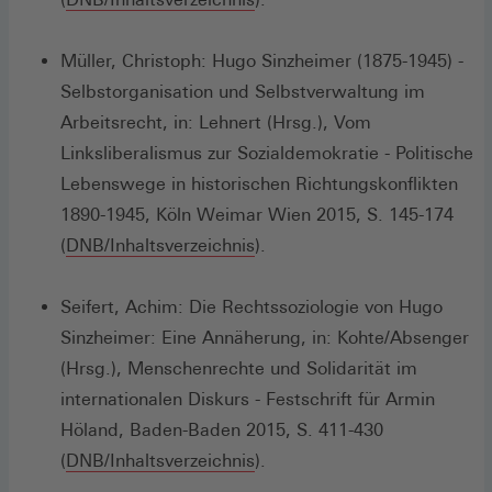
in
einem
Müller, Christoph: Hugo Sinzheimer (1875-1945) -
neuen
Selbstorganisation und Selbstverwaltung im
Fenster)
Arbeitsrecht, in: Lehnert (Hrsg.), Vom
Linksliberalismus zur Sozialdemokratie - Politische
Lebenswege in historischen Richtungskonflikten
1890-1945, Köln Weimar Wien 2015, S. 145-174
(Öffnet
(
DNB/Inhaltsverzeichnis
).
in
einem
Seifert, Achim: Die Rechtssoziologie von Hugo
neuen
Sinzheimer: Eine Annäherung, in: Kohte/Absenger
Fenster)
(Hrsg.), Menschenrechte und Solidarität im
internationalen Diskurs - Festschrift für Armin
Höland, Baden-Baden 2015, S. 411-430
(Öffnet
(
DNB/Inhaltsverzeichnis
).
in