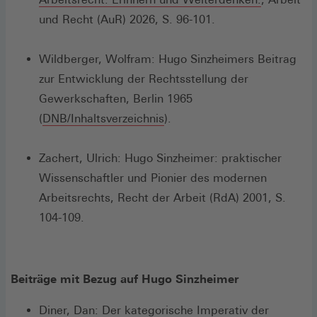
in
Fenst
und Recht (AuR) 2026, S. 96-101.
einem
neuen
Wildberger, Wolfram: Hugo Sinzheimers Beitrag
Fenster)
zur Entwicklung der Rechtsstellung der
Gewerkschaften, Berlin 1965
(Öffnet
(
DNB/Inhaltsverzeichnis
).
in
einem
Zachert, Ulrich: Hugo Sinzheimer: praktischer
neuen
Wissenschaftler und Pionier des modernen
Fenster)
Arbeitsrechts, Recht der Arbeit (RdA) 2001, S.
104-109.
Beiträge mit Bezug auf Hugo Sinzheimer
Diner, Dan: Der kategorische Imperativ der