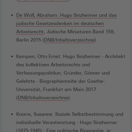
in
einem
De Wolf, Abraham: Hugo Sinzheimer und das
neuen
jüdische Gesetzesdenken im deutschen
Fenster)
Arbeitsrecht
, Jüdische Miniaturen Band 159,
(Öffnet
Berlin 2015 (
DNB/Inhaltsverzeichnis
).
in
einem
Kempen, Otto Ernst: Hugo Sinzheimer - Architekt
neuen
des kollektiven Arbeitsrechts und
Fenster)
Verfassungspolitiker, Gründer, Gönner und
Gelehrte - Biographienreihe der Goethe-
Universität, Frankfurt am Main 2017
(Öffnet
(
DNB/Inhaltsverzeichnis
).
in
einem
Knorre, Susanne: Soziale Selbstbestimmung und
neuen
individuelle Verantwortung - Hugo Sinzheimer
Fenster)
(1875-1945) - Eine politische Biographie, in: