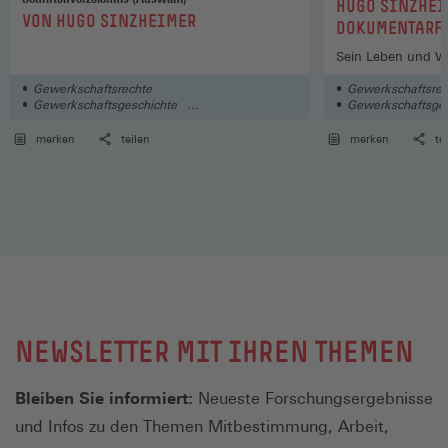
:
HUGO SINZHEI
:
VON HUGO SINZHEIMER
DOKUMENTARF
Sein Leben und Wi
Gewerkschaftsrechte
Gewerkschaftsrec
Gewerkschaftsgeschichte
Gewerkschaftsges
Theorie und Geschichte des Arbeits- und
Theorie und Gesch
Sozialrechts
Sozialrechts
merken
teilen
merken
te
NEWSLETTER MIT IHREN THEMEN
Bleiben Sie informiert:
Neueste Forschungsergebnisse
und Infos zu den Themen Mitbestimmung, Arbeit,