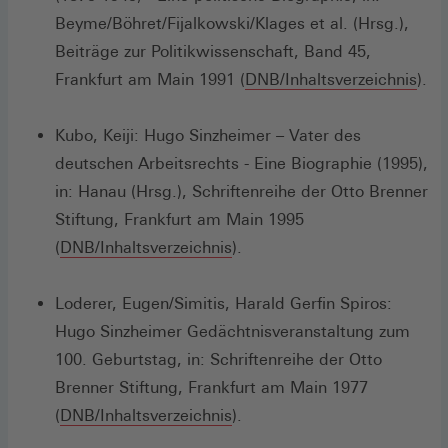
Beyme/Böhret/Fijalkowski/Klages et al. (Hrsg.),
Beiträge zur Politikwissenschaft, Band 45,
(Öff
Frankfurt am Main 1991 (
DNB/Inhaltsverzeichnis
).
in
ein
Kubo, Keiji: Hugo Sinzheimer – Vater des
neu
deutschen Arbeitsrechts - Eine Biographie (1995),
Fens
in: Hanau (Hrsg.), Schriftenreihe der Otto Brenner
Stiftung, Frankfurt am Main 1995
(
DNB/Inhaltsverzeichnis
).
Loderer, Eugen/Simitis, Harald Gerfin Spiros:
Hugo Sinzheimer Gedächtnisveranstaltung zum
100. Geburtstag, in: Schriftenreihe der Otto
Brenner Stiftung, Frankfurt am Main 1977
(Öffnet
(
DNB/Inhaltsverzeichnis
).
in