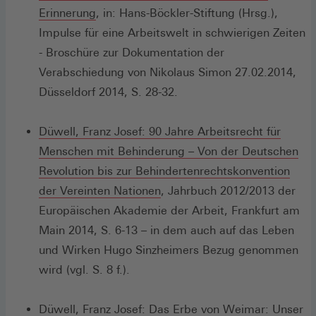
(Öffnet
Erinnerung
, in: Hans-Böckler-Stiftung (Hrsg.),
in
Impulse für eine Arbeitswelt in schwierigen Zeiten
einem
- Broschüre zur Dokumentation der
neuen
Verabschiedung von Nikolaus Simon 27.02.2014,
Fenster)
Düsseldorf 2014, S. 28-32.
Düwell, Franz Josef: 90 Jahre Arbeitsrecht für
Menschen mit Behinderung – Von der Deutschen
Revolution bis zur Behindertenrechtskonvention
(Öffnet
der Vereinten Nationen
, Jahrbuch 2012/2013 der
in
Europäischen Akademie der Arbeit, Frankfurt am
einem
Main 2014, S. 6-13 – in dem auch auf das Leben
neuen
und Wirken Hugo Sinzheimers Bezug genommen
Fenster)
wird (vgl. S. 8 f.).
Düwell, Franz Josef: Das Erbe von Weimar: Unser