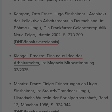
einem
neuen
Kempen, Otto Ernst: Hugo Sinzheimer - Architekt
Fenster
des kollektiven Arbeitsrechts in Deutschland, in:
Böhme (Hrsg.), Die Frankfurter Gelehrtenrepublik,
Neue Folge, Idstein 2002, S. 273-300
(Öffnet
(
DNB/Inhaltsverzeichnis
).
in
einem
Klengel, Ernesto: Eine neue Idee des
(Öffnet
neuen
Arbeitsrechts
, in: Magazin Mitbestimmung
in
Fenster)
02/2025.
einem
neuen
Mestitz, Franz: Einige Erinnerungen an Hugo
Fenster)
Sinzheimer, in: Stourzh/Grandner (Hrsg.),
Historische Wurzeln der Sozialpartnerschaft, Band
12, München 1986, S. 334-344
(Öffnet
(
DNB/Inhaltsverzeichnis
).