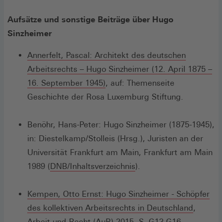
einem
Aufsätze und sonstige Beiträge über Hugo
neuen
Sinzheimer
Fenster)
Annerfelt, Pascal: Architekt des deutschen
Arbeitsrechts – Hugo Sinzheimer (12. April 1875 –
(Öffnet
16. September 1945)
, auf: Themenseite
in
Geschichte der Rosa Luxemburg Stiftung.
einem
neuen
Benöhr, Hans-Peter: Hugo Sinzheimer (1875-1945),
Fenster)
in: Diestelkamp/Stolleis (Hrsg.), Juristen an der
Universität Frankfurt am Main, Frankfurt am Main
(Öffnet
1989 (
DNB/Inhaltsverzeichnis
).
in
einem
Kempen, Otto Ernst: Hugo Sinzheimer - Schöpfer
neuen
(Öffnet
des kollektiven Arbeitsrechts in Deutschland
,
Fenster)
in
Arbeit und Recht (AuR) 2015, S. G13-G16.