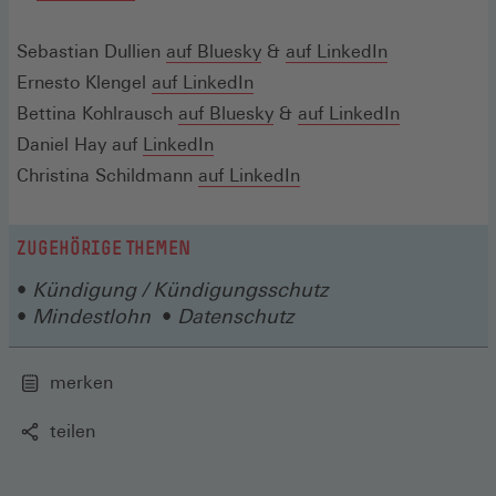
Fenster)
in
neuen
einem
(Öffnet
(Öffnet
(Öffnet
Sebastian Dullien
auf
Bluesky
&
Fenster)
auf LinkedIn
neuen
in
(Öffnet
in
in
Ernesto Klengel
auf LinkedIn
Fenster)
einem
in
einem
(Öffnet
einem
(Öffnet
Bettina Kohlrausch
auf Bluesky
&
auf LinkedIn
neuen
(Öffnet
einem
neuen
in
neuen
in
Daniel Hay auf
LinkedIn
Fenster)
in
neuen
Fenster)
einem
(Öffnet
Fenster)
einem
Christina Schildmann
auf LinkedIn
einem
Fenster)
neuen
in
neuen
neuen
Fenster)
einem
Fenster)
ZUGEHÖRIGE THEMEN
Fenster)
neuen
Kündigung / Kündigungsschutz
Fenster)
Mindestlohn
Datenschutz
merken
teilen