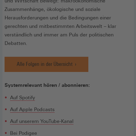
und Wirtschaft bewegt: makroökonomische
Zusammenhänge, ökologische und soziale
Herausforderungen und die Bedingungen einer
gerechten und mitbestimmten Arbeitswelt – klar
verständlich und immer am Puls der politischen
Debatten.
Alle Folgen in der Übersicht
Systemrelevant hören / abonnieren:
(Öffnet
Auf Spotify
in
(Öffnet
Auf Apple Podcasts
einem
in
neuen
(Öffnet
Auf unserem YouTube-Kanal
einem
Fenster)
in
neuen
(Öffnet
Bei Podigee
einem