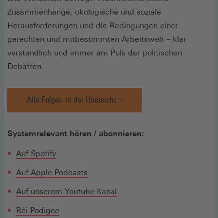
Zusammenhänge, ökologische und soziale
Herausforderungen und die Bedingungen einer
gerechten und mitbestimmten Arbeitswelt – klar
verständlich und immer am Puls der politischen
Debatten.
Alle Folgen in der Übersicht
Systemrelevant hören / abonnieren:
(Öffnet
Auf Spotify
in
(Öffnet
Auf Apple Podcasts
einem
in
neuen
Auf unserem Youtube-Kanal
einem
Fenster)
neuen
(Öffnet
(Öffnet
Bei Podige
e