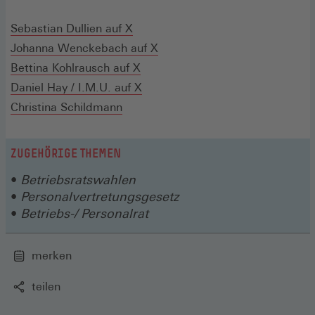
Fenster)
in
in
einem
einem
(Öffnet
Sebastian Dullien auf X
neuen
neuen
in
(Öffnet
Johanna Wenckebach auf X
Fenster)
Fenster)
einem
(Öffnet
in
Bettina Kohlrausch auf X
neuen
in
(Öffnet
einem
Daniel Hay / I.M.U. auf X
Fenster)
einem
in
neuen
Christina Schildmann
neuen
einem
Fenster)
Fenster)
neuen
ZUGEHÖRIGE THEMEN
Fenster)
Betriebsratswahlen
Personalvertretungsgesetz
Betriebs-/ Personalrat
merken
teilen