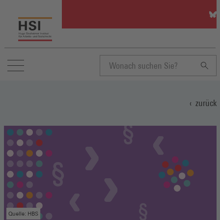
HSI
auf
Blu
(Öff
in
ein
neu
Suchbegriff
Fen
zurück
eingeben
Quelle: HBS