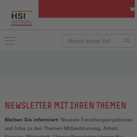
HSI
auf
Blu
(Öff
in
ein
neu
Suchbegriff
Fen
eingeben
NEWSLETTER MIT IHREN THEMEN
Bleiben Sie informiert:
Neueste Forschungsergebnisse
und Infos zu den Themen Mitbestimmung, Arbeit,
Soziales, Wirtschaft. Unsere Newsletter können Sie