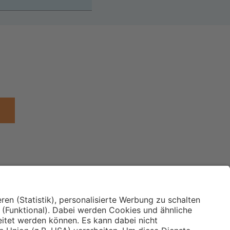
Institut für Makroökonomie
ches
und Konjunkturforschung