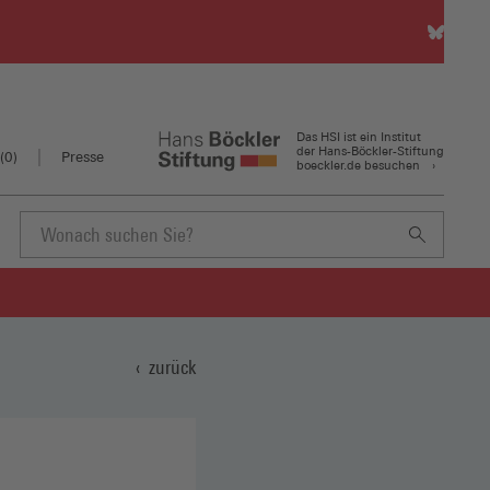
HSI
auf
Bluesky
(Öffnet
in
Das HSI ist ein Institut
einem
der Hans-Böckler-Stiftung
(
0
)
Presse
boeckler.de besuchen
neuen
Fenster)
Suchbegriff
eingeben
zurück