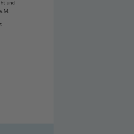
cht und
t a.M.
t