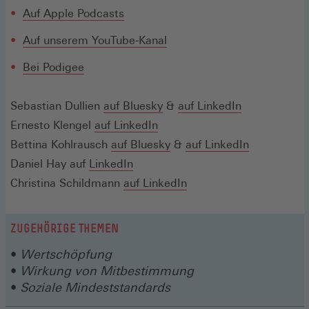
in
(Öffnet
Auf Apple Podcasts
einem
in
neuen
(Öffnet
Auf unserem YouTube-Kanal
einem
Fenster)
in
neuen
(Öffnet
Bei Podigee
einem
Fenster)
in
neuen
einem
(Öffnet
(Öffnet
(Öffnet
Sebastian Dullien
auf
Bluesky
&
Fenster)
auf LinkedIn
neuen
in
(Öffnet
in
in
Ernesto Klengel
auf LinkedIn
Fenster)
einem
in
einem
(Öffnet
einem
(Öffnet
Bettina Kohlrausch
auf Bluesky
&
auf LinkedIn
neuen
(Öffnet
einem
neuen
in
neuen
in
Daniel Hay auf
LinkedIn
Fenster)
in
neuen
Fenster)
einem
(Öffnet
Fenster)
einem
Christina Schildmann
auf LinkedIn
einem
Fenster)
neuen
in
neuen
neuen
Fenster)
einem
Fenster)
ZUGEHÖRIGE THEMEN
Fenster)
neuen
Wertschöpfung
Fenster)
Wirkung von Mitbestimmung
Soziale Mindeststandards