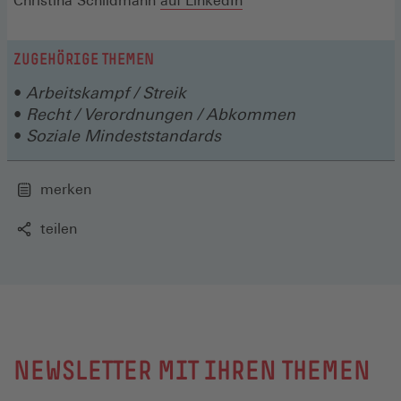
Christina Schildmann
auf LinkedIn
einem
Fenster)
neuen
in
neuen
neuen
Fenster)
einem
Fenster)
ZUGEHÖRIGE THEMEN
Fenster)
neuen
Arbeitskampf / Streik
Fenster)
Recht / Verordnungen / Abkommen
Soziale Mindeststandards
merken
teilen
NEWSLETTER MIT IHREN THEMEN