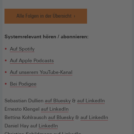
Alle Folgen in der Übersicht
Systemrelevant hören / abonnieren:
(Öffnet
Auf Spotify
in
(Öffnet
Auf Apple Podcasts
einem
in
neuen
(Öffnet
Auf unserem YouTube-Kanal
einem
Fenster)
in
neuen
(Öffnet
Bei Podigee
einem
Fenster)
in
neuen
einem
(Öffnet
(Öffnet
(Öffnet
Sebastian Dullien
auf
Bluesky
&
Fenster)
auf LinkedIn
neuen
in
(Öffnet
in
in
Ernesto Klengel
auf LinkedIn
Fenster)
einem
in
einem
(Öffnet
einem
(Öffnet
Bettina Kohlrausch
auf Bluesky
&
auf LinkedIn
neuen
(Öffnet
einem
neuen
in
neuen
in
Daniel Hay auf
LinkedIn
Fenster)
in
neuen
Fenster)
einem
(Öffnet
Fenster)
einem