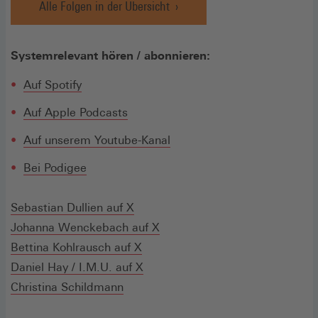
Alle Folgen in der Übersicht
Systemrelevant hören / abonnieren:
(Öffnet
Auf Spotify
in
(Öffnet
Auf Apple Podcasts
einem
in
neuen
Auf unserem Youtube-Kanal
einem
Fenster)
neuen
(Öffnet
(Öffnet
Bei Podige
e
Fenster)
in
in
einem
einem
(Öffnet
Sebastian Dullien auf X
neuen
neuen
in
(Öffnet
Johanna Wenckebach auf X
Fenster)
Fenster)
einem
(Öffnet
in
Bettina Kohlrausch auf X
neuen
in
(Öffnet
einem
Daniel Hay / I.M.U. auf X
Fenster)
einem
in
neuen
Christina Schildmann
neuen
einem
Fenster)