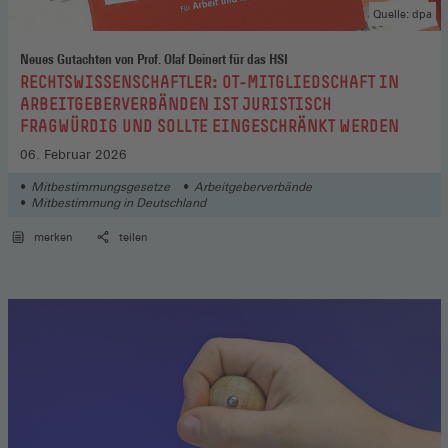
Quelle: dpa
Neues Gutachten von Prof. Olaf Deinert für das HSI
:
RECHTSWISSENSCHAFTLER: OT-MITGLIEDSCHAFT IN
ARBEITGEBERVERBÄNDEN IST JURISTISCH
FRAGWÜRDIG UND SOLLTE EINGESCHRÄNKT WERDEN
06. Februar 2026
Mitbestimmungsgesetze
Arbeitgeberverbände
Mitbestimmung in Deutschland
merken
teilen