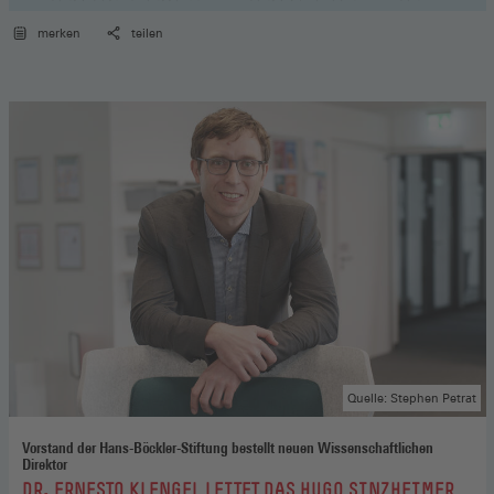
merken
teilen
Quelle: Stephen Petrat
Vorstand der Hans-Böckler-Stiftung bestellt neuen Wissenschaftlichen
Direktor
:
DR. ERNESTO KLENGEL LEITET DAS HUGO SINZHEIMER