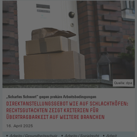
Quelle: dpa
„Scharfes Schwert“ gegen prekäre Arbeitsbedingungen
:
DIREKTANSTELLUNGSGEBOT WIE AUF SCHLACHTHÖFEN:
RECHTSGUTACHTEN ZEIGT KRITERIEN FÜR
ÜBERTRAGBARKEIT AUF WEITERE BRANCHEN
16. April 2025
Arbeits-/ Gesundheitsschutz
Arbeits-/ Sozialrecht
Arbeit