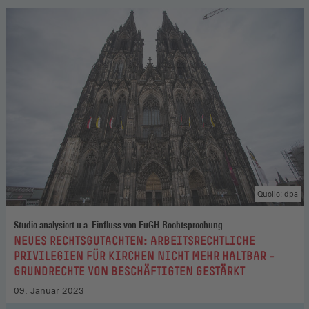
Quelle: dpa
Studie analysiert u.a. Einfluss von EuGH-Rechtsprechung
:
NEUES RECHTSGUTACHTEN: ARBEITSRECHTLICHE
PRIVILEGIEN FÜR KIRCHEN NICHT MEHR HALTBAR –
GRUNDRECHTE VON BESCHÄFTIGTEN GESTÄRKT
09. Januar 2023