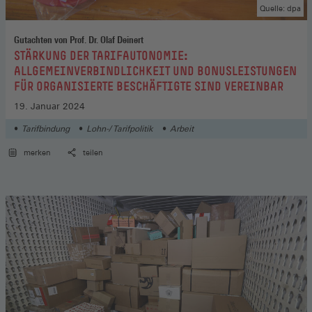
Quelle: dpa
Gutachten von Prof. Dr. Olaf Deinert
:
STÄRKUNG DER TARIFAUTONOMIE:
ALLGEMEINVERBINDLICHKEIT UND BONUSLEISTUNGEN
FÜR ORGANISIERTE BESCHÄFTIGTE SIND VEREINBAR
19. Januar 2024
Tarifbindung
Lohn-/ Tarifpolitik
Arbeit
merken
teilen