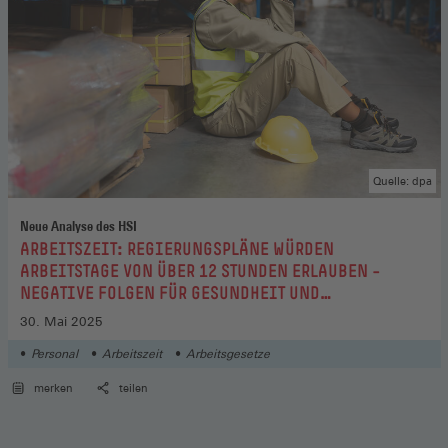
Quelle: dpa
Neue Analyse des HSI
:
ARBEITSZEIT: REGIERUNGSPLÄNE WÜRDEN
ARBEITSTAGE VON ÜBER 12 STUNDEN ERLAUBEN –
NEGATIVE FOLGEN FÜR GESUNDHEIT UND
VEREINBARKEIT
30. Mai 2025
Personal
Arbeitszeit
Arbeitsgesetze
merken
teilen