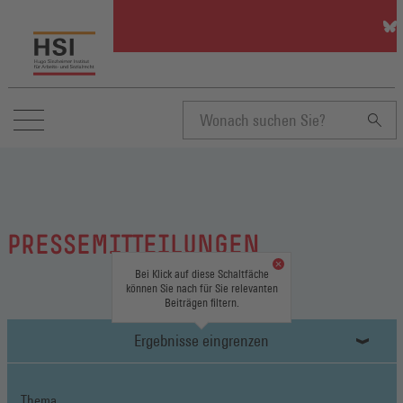
HSI
auf
Blu
(Öff
in
ein
neu
Suchbegriff
Fen
eingeben
PRESSEMITTEILUNGEN
Bei Klick auf diese Schaltfäche
können Sie nach für Sie relevanten
Beiträgen filtern.
Ergebnisse eingrenzen
Thema