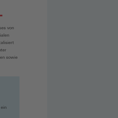
ses von
ialen
alisiert
nter
gen sowie
 ein