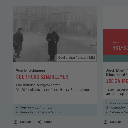
Quelle: dpa / ullstein bild
Veröffentlichungen
Josef, Mike / Auer, Marietta / Benner, Christiane /
Ulber, Daniel / Dukes, Ruth / Vita, Leticia /
:
ÜBER HUGO SINZHEIMER
Takahashi, Ken
:
150 JAHR
Darstellung ausgewählter
Tagungsband
Veröffentlichungen über Hugo Sinzheimer.
am 11. Apri
Theorie und
Gewerkschaftsrechte
Sozialrechts
Gewerkschaftsgeschichte
Arbeits-/ So
Theorie und Geschichte des Arbeits- und
Sozialrechts
merken
teilen
merken