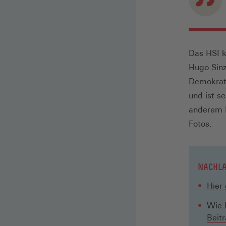
Das HSI k
Hugo Sinz
Demokratie
und ist se
anderem B
Fotos.
NACHLA
(
Hier
i
Wie l
Beit