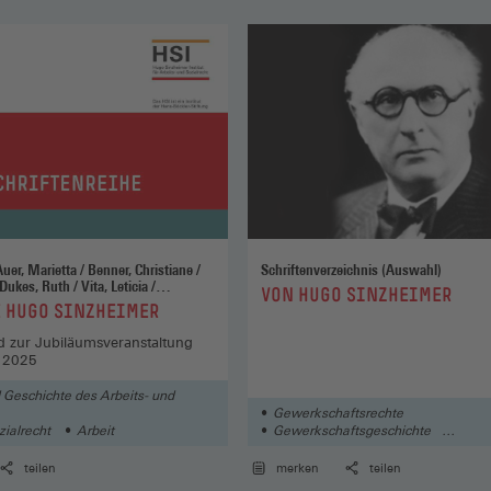
Schriftenverzeichnis (Auswahl)
:
VON HUGO SINZHEIMER
ji
E HUGO SINZHEIMER
 zur Jubiläumsveranstaltung
l 2025
 Geschichte des Arbeits- und
Gewerkschaftsrechte
zialrecht
Arbeit
Gewerkschaftsgeschichte
Theorie und Geschichte des Arbeits
Sozialrechts
teilen
merken
teilen