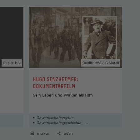
Quelle: HSI
Quelle: HBS / IG Metall
Hugo
:
HUGO SINZHEIMER:
:
BI
DOKUMENTARFILM
Sein Leben und Wirken als Film
Gewerkschaftsrechte
Ge
Gewerkschaftsgeschichte
Ge
- und
Theorie und Geschichte des Arbeits- und
Th
Sozialrechts
Sozi
merken
teilen
me