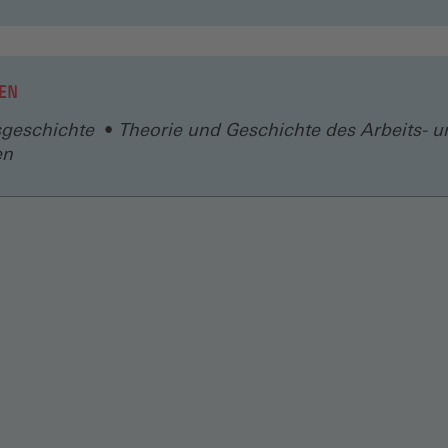
in
enster)
einem
neuen
Fenster)
EN
geschichte
Theorie und Geschichte des Arbeits- u
en