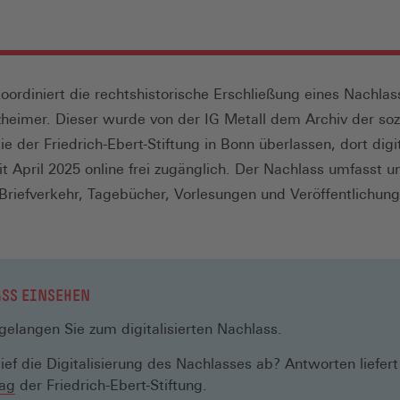
oordiniert die rechtshistorische Erschließung eines Nachlas
heimer. Dieser wurde von der IG Metall dem Archiv der soz
 der Friedrich-Ebert-Stiftung in Bonn überlassen, dort digit
it April 2025 online frei zugänglich. Der Nachlass umfasst u
riefverkehr, Tagebücher, Vorlesungen und Veröffentlichun
SS EINSEHEN
Öffnet
gelangen Sie zum digitalisierten Nachlass.
n
ief die Digitalisierung des Nachlasses ab? Antworten liefert
einem
(Öffnet
rag
der Friedrich-Ebert-Stiftung.
neuen